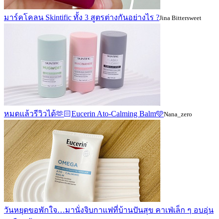
มาร์คโคลน Skintific ทั้ง 3 สูตรต่างกันอย่างไร ?
Jina Bittersweet
หมดแล้วรีวิวได้🫶🏻Eucerin Ato-Calming Balm🩵
Nana_zero
วันหยุดขอพักใจ…มานั่งจิบกาแฟที่บ้านปันสุข คาเฟ่เล็ก ๆ อบอุ่น