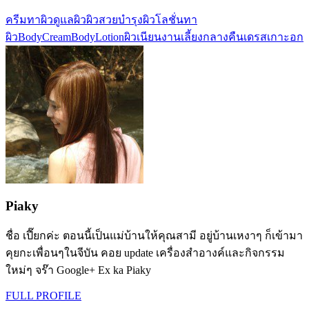
ครีมทาผิว
ดูแลผิว
ผิวสวย
บำรุงผิว
โลชั่นทา
ผิว
BodyCream
BodyLotion
ผิวเนียน
งานเลี้ยงกลางคืน
เดรสเกาะอก
Piaky
ชื่อ เปี๊ยกค่ะ ตอนนี้เป็นแม่บ้านให้คุณสามี อยู่บ้านเหงาๆ ก็เข้ามา
คุยกะเพื่อนๆในจีบัน คอย update เครื่องสำอางค์และกิจกรรม
ใหม่ๆ จร๊า Google+ Ex ka Piaky
FULL PROFILE