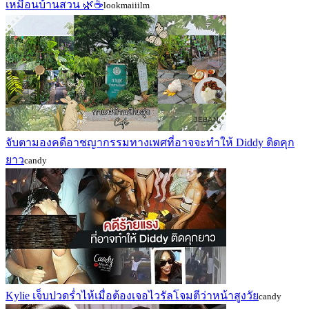
เหมือนบ้านสวน 🌿☕
lookmaiiilm
จับตามองคดีอาชญากรรมทางเพศที่อาจจะทำให้ Diddy ติดคุก
ยาว
candy
Kylie เจ็บปวดร่ำไห้เมื่อต้องเจอไวรัลโจมตีว่าหน้าสูงวัย
candy