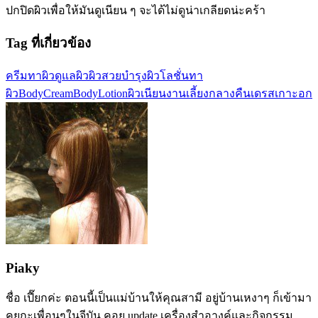
ปกปิดผิวเพื่อให้มันดูเนียน ๆ จะได้ไม่ดูน่าเกลียดน่ะคร้า
Tag ที่เกี่ยวข้อง
ครีมทาผิว
ดูแลผิว
ผิวสวย
บำรุงผิว
โลชั่นทา
ผิว
BodyCream
BodyLotion
ผิวเนียน
งานเลี้ยงกลางคืน
เดรสเกาะอก
Piaky
ชื่อ เปี๊ยกค่ะ ตอนนี้เป็นแม่บ้านให้คุณสามี อยู่บ้านเหงาๆ ก็เข้ามา
คุยกะเพื่อนๆในจีบัน คอย update เครื่องสำอางค์และกิจกรรม