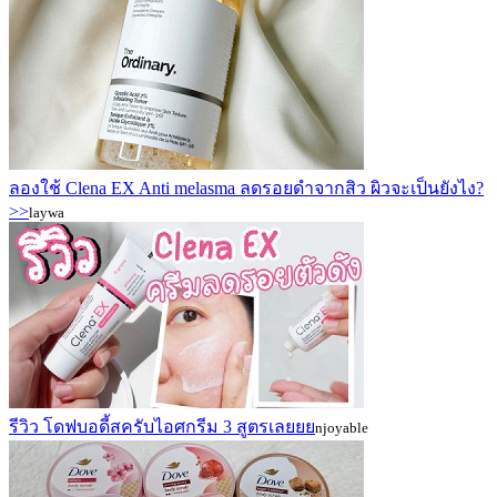
ลองใช้ Clena EX Anti melasma ลดรอยดำจากสิว ผิวจะเป็นยังไง?
>>
laywa
รีวิว โดฟบอดี้สครับไอศกรีม 3 สูตรเลยยย
njoyable