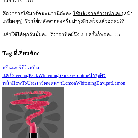
วิธีการใช้ ????
คือว่าการใช้มาร์คมะนาวนี่อ่ะคะ
ใช้หลังจากล้างหน้าเลย
(หน้า
เกลี้ยงๆๆ) รึว่า
ใช้หลังจากลงครีมบำรุงผิวเสร็จ
แล้วอ่ะคะ??
แล้วใช้ได้ทุกวันมั๊ยคะ รึว่าอาทิตย์นึง 2-3 ครั้งก็พอคะ ???
Tag ที่เกี่ยวข้อง
สกินแคร์
รีวิวสกิน
แคร์
SleepingPack
Whitening
Skincareroutine
บำรุงผิว
หน้า
HowToUse
มาร์คมะนาว
LemonWhitening
BavipatLemon