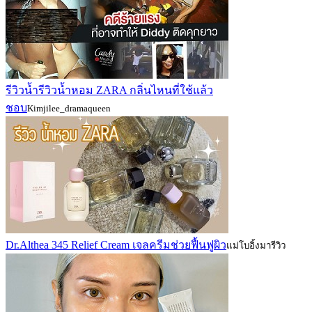
รีวิวน้ำรีวิวน้ำหอม ZARA กลิ่นไหนที่ใช้แล้ว
ชอบ
Kimjilee_dramaqueen
Dr.Althea 345 Relief Cream เจลครีมช่วยฟื้นฟูผิว
แม่โบอิ้งมารีวิว