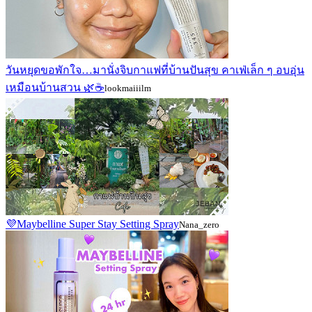
วันหยุดขอพักใจ…มานั่งจิบกาแฟที่บ้านปันสุข คาเฟ่เล็ก ๆ อบอุ่น
เหมือนบ้านสวน 🌿☕
lookmaiiilm
💜Maybelline Super Stay Setting Spray
Nana_zero