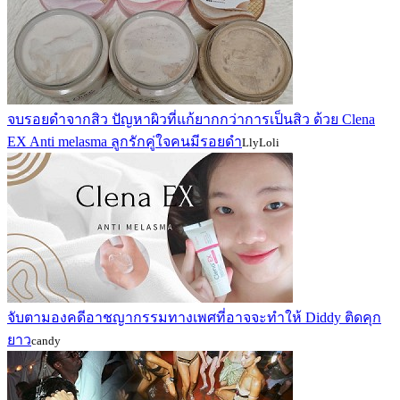
จบรอยดำจากสิว ปัญหาผิวที่แก้ยากกว่าการเป็นสิว ด้วย Clena
EX Anti melasma ลูกรักคู่ใจคนมีรอยดำ
LlyLoli
จับตามองคดีอาชญากรรมทางเพศที่อาจจะทำให้ Diddy ติดคุก
ยาว
candy