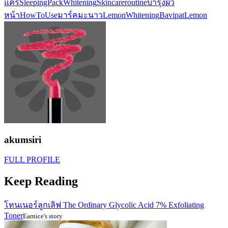
แคร์
SleepingPack
Whitening
Skincareroutine
บำรุงผิว
หน้า
HowToUse
มาร์คมะนาว
LemonWhitening
BavipatLemon
akumsiri
FULL PROFILE
Keep Reading
โทนเนอร์ลูกเลิฟ The Ordinary Glycolic Acid 7% Exfoliating
Toner
Earnice's story