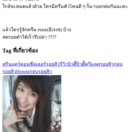
ใกล้จะหมดแล้วด้วย ใครมีครีมตัวไหนดี ๆ ก็มาบอกต่อกันนะคะ
แล้วใครรู้จักครีม erase(อีเรเซ่) บ้าง
ลดรอยดำได้เร็วรึเปล่า ????
Tag ที่เกี่ยวข้อง
สกินแคร์
คอนซีลเลอร์
รอยสิว
รีวิวบิวตี้
บิวตี้
ครีมลดรอยสิว
กลบ
รอยสิว
Howtoกลบรอยสิว