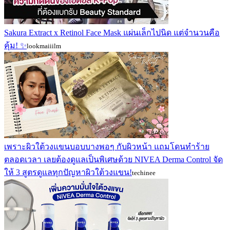
Sakura Extract x Retinol Face Mask แผ่นเล็กไปนิด แต่จำนวนคือ
คุ้ม! ✨
lookmaiiilm
เพราะผิวใต้วงแขนบอบบางพอๆ กับผิวหน้า แถมโดนทำร้าย
ตลอดเวลา เลยต้องดูแลเป็นพิเศษด้วย NIVEA Derma Control จัด
ให้ 3 สูตรดูแลทุกปัญหาผิวใต้วงแขน!
techinee