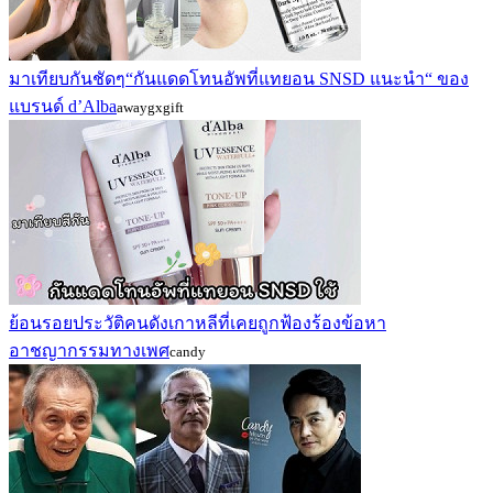
มาเทียบกันชัดๆ“กันแดดโทนอัพที่แทยอน SNSD แนะนำ“ ของ
แบรนด์ d’Alba
awaygxgift
ย้อนรอยประวัติคนดังเกาหลีที่เคยถูกฟ้องร้องข้อหา
อาชญากรรมทางเพศ
candy