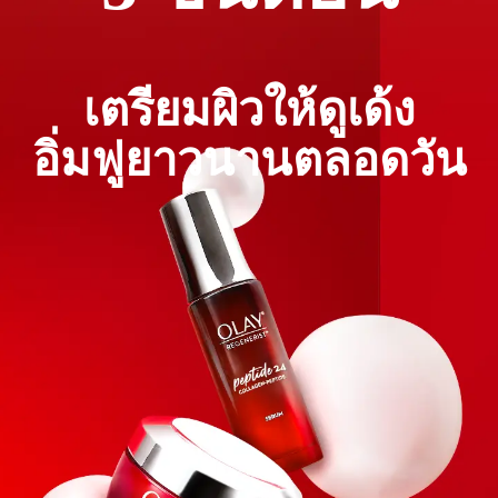
เบน,
พาทาเลต, มิเนอร์รัล ออยล์ และสี
สังเคราะห์
เตรียมผิวให้ดูเด้ง
15 มล. ราคา 1,199 บาท
อิ่มฟูยาวนานตลอดวัน