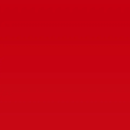
เติมความชุ่มชื้นให้ผิวยาวนาน 24
ชั่วโมง
ผิวดูเด้งฟู และรู้สึกกระชับขึ้นอย่าง