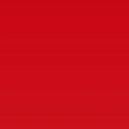
เห็นได้ชัด
พร้อมลดเลือนริ้วรอย ด้วยคอลลา
เจน-เปปไทด์
+ Niacinamide (วิตามิน B3) ที่ช่วย
บำรุงผิว
อย่างล้ำลึก¹
ไม่มีส่วนผสมของ น้ำหอม, พารา
เบน,
พาทาเลต, มิเนอร์รัล ออยล์ และสี
สังเคราะห์
30 มล. ราคา 1,199 บาท