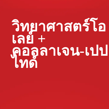
วิทยาศาสตร์โอ
เลย์ +
คอลลาเจน-เปป
ไทด์