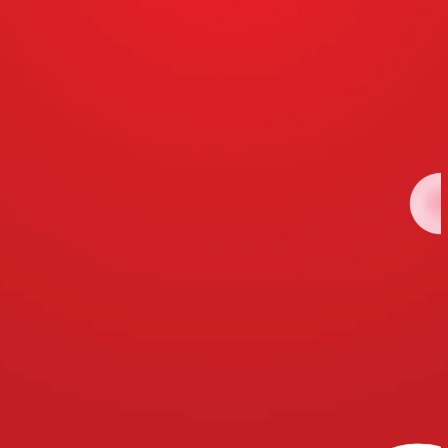
คอลลาเจน
โอเลย์
ทั่วไป
คอลลาเจน-เปป
ไทด์