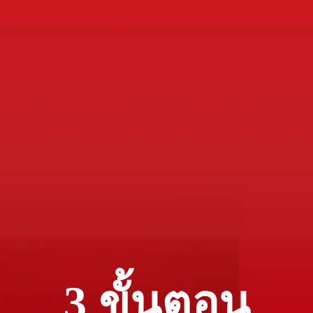
เติมความชุ่มชื้นให้ผิวยาวนาน 24
ชั่วโมง
สำหรับบำรุงผิวที่บอบบางบริเวณ
รอบดวงตา
ผิวดูเด้งฟู และรู้สึกกระชับขึ้นอย่าง
เห็นได้ชัด
พร้อมลดเลือนริ้วรอย ด้วยคอลลา
เจน-เปปไทด์
+ Niacinamide (วิตามิน B3) ที่ช่วย
บำรุงผิว
อย่างล้ำลึก¹
3 ขั้นตอน
ไม่มีส่วนผสมของ น้ำหอม, พารา