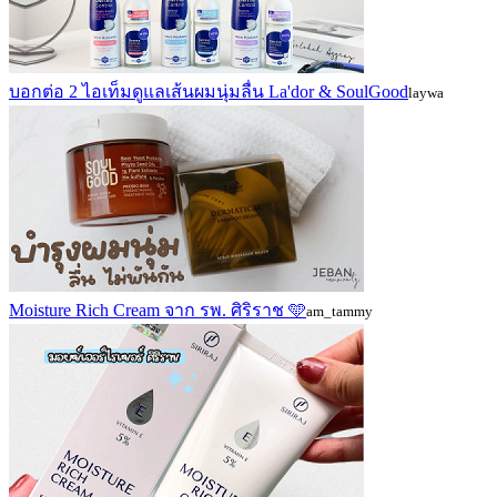
บอกต่อ 2 ไอเท็มดูแลเส้นผมนุ่มลื่น La'dor & SoulGood
laywa
Moisture Rich Cream จาก รพ. ศิริราช 🩵
am_tammy