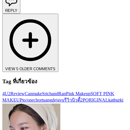
REPLY
VIEW 5 OLDER COMMENTS
Tag ที่เกี่ยวข้อง
4U2
Review
Canmake
Srichand
Ran
Pink Makeup
SOFT PINK
MAKEUP
to/one
chortuang
dejavu
รีวิวบิวตี้
2PORIGINAL
katburki