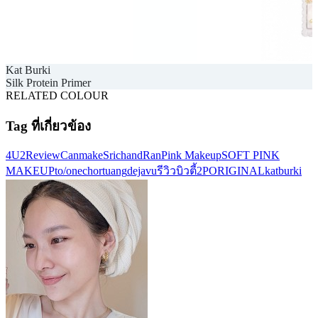
Kat Burki
Silk Protein Primer
RELATED COLOUR
Tag ที่เกี่ยวข้อง
4U2
Review
Canmake
Srichand
Ran
Pink Makeup
SOFT PINK
MAKEUP
to/one
chortuang
dejavu
รีวิวบิวตี้
2PORIGINAL
katburki