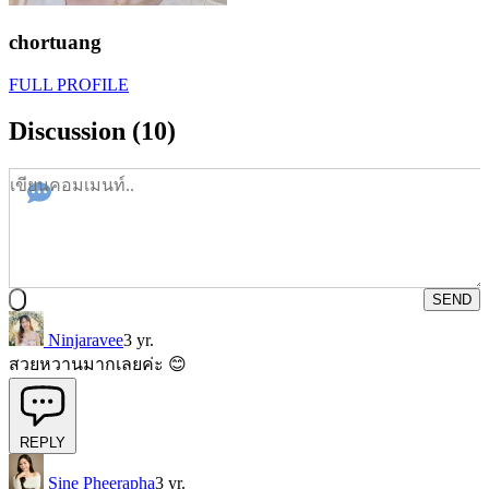
chortuang
FULL PROFILE
Discussion (10)
SEND
Ninjaravee
3 yr.
สวยหวานมากเลยค่ะ 😊
REPLY
Sine Pheerapha
3 yr.