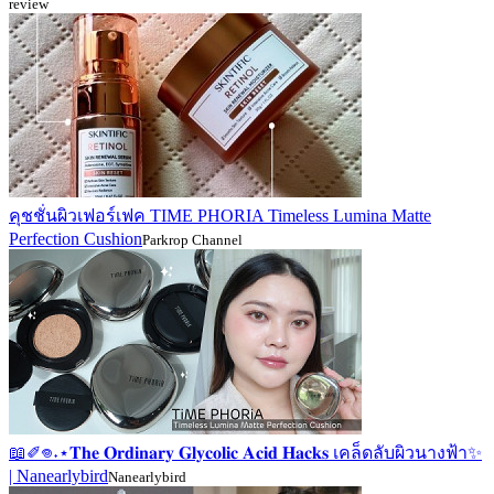
review
คุชชั่นผิวเฟอร์เฟค TIME PHORIA Timeless Lumina Matte
Perfection Cushion
Parkrop Channel
📖✐𖦹˖⋆𝐓𝐡𝐞 𝐎𝐫𝐝𝐢𝐧𝐚𝐫𝐲 𝐆𝐥𝐲𝐜𝐨𝐥𝐢𝐜 𝐀𝐜𝐢𝐝 𝐇𝐚𝐜𝐤𝐬 เคล็ดลับผิวนางฟ้า✨
| Nanearlybird
Nanearlybird