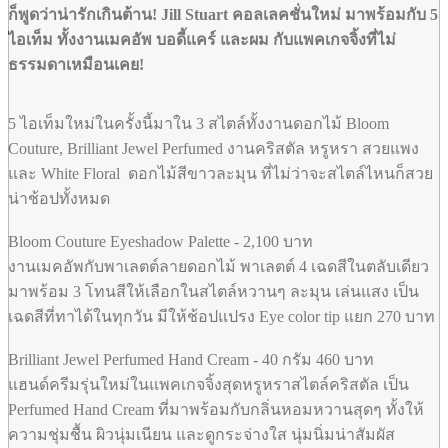
ก็พูดว่าน่ารักเกินต้าน! Jill Stuart คอลเลคชั่นใหม่ มาพร้อมกับ 5
ไอเท็ม ทั้งงานเมคอัพ บอดี้แคร์ และผม กับแพคเกจจิ้งที่ไม่
ธรรมดาเหมือนเคย!
5 ไอเท็มใหม่ในครั้งนี้มาใน 3 สไตล์ทั้งงานดอกไม้ Bloom
Couture, Brilliant Jewel Perfumed งานคริสตัล หรูหรา สวยแพง
และ White Floral ดอกไม้สีขาวละมุน ที่ไม่ว่าจะสไตล์ไหนก็สวย
น่าช้อปทั้งหมด
Bloom Couture Eyeshadow Palette - 2,100 บาท
งานเมคอัพกับพาเลตต์ลายดอกไม้ พาเลตต์ 4 เฉดสีในตลับเดียว
มาพร้อม 3 โทนสีให้เลือกในสไตล์หวานๆ ละมุน เล่นแสง เป็น
เฉดสีที่ทาได้ในทุกวัน มีให้ช้อปแปรง Eye color tip แยก 270 บาท
Brilliant Jewel Perfumed Hand Cream - 40 กรัม 460 บาท
แฮนด์ครีมรุ่นใหม่ในแพคเกจจิ้งสุดหรูหราสไตล์คริสตัล เป็น
Perfumed Hand Cream ที่มาพร้อมกับกลิ่นหอมหวานสุดๆ ทั้งให้
ความชุ่มชื้น ผิวนุ่มเนียน และดูกระจ่างใส นุ่มนิ่มน่าสัมผัส