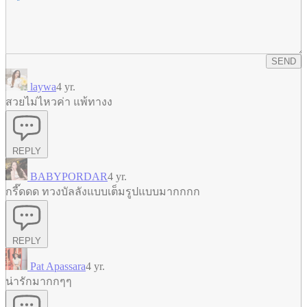
SEND
laywa
4 yr.
สวยไม่ไหวค่า แพ้ทางง
REPLY
BABYPORDAR
4 yr.
กรี๊ดดด ทวงบัลลังแบบเต็มรูปแบบมากกกก
REPLY
Pat Apassara
4 yr.
น่ารักมากกๆๆ